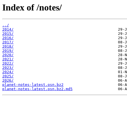
Index of /notes/
../
2014/
2015/
2016/
2017/
2018/
2019/
2020/
2021/
2022/
2023/
2024/
2025/
2026/
planet-notes-latest.osn.bz2
planet-notes-latest.osn.bz2.md5